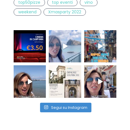
top50pizze
top eventi
vino
weekend
Xmasparty 2022
Segui su Instagram