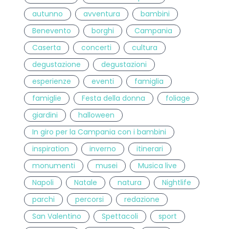
autunno
avventura
bambini
Benevento
borghi
Campania
Caserta
concerti
cultura
degustazione
degustazioni
esperienze
eventi
famiglia
famiglie
Festa della donna
foliage
giardini
halloween
In giro per la Campania con i bambini
inspiration
inverno
itinerari
monumenti
musei
Musica live
Napoli
Natale
natura
Nightlife
parchi
percorsi
redazione
San Valentino
Spettacoli
sport