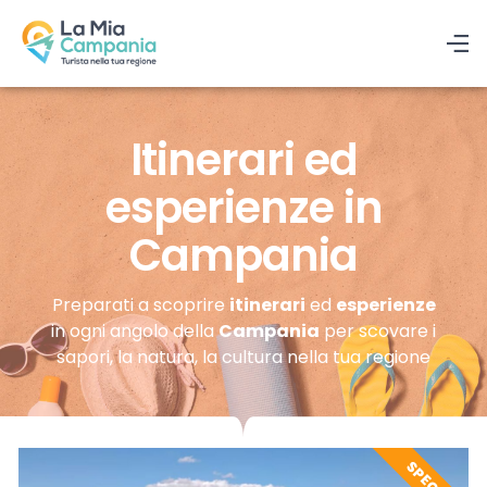
Itinerari ed
esperienze in
Campania
Preparati a scoprire
itinerari
ed
esperienze
in ogni angolo della
Campania
per scovare i
sapori, la natura, la cultura nella tua regione
SPECIAL