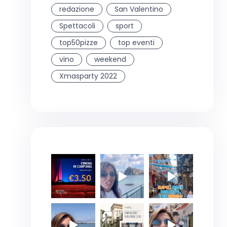
redazione
San Valentino
Spettacoli
sport
top50pizze
top eventi
vino
weekend
Xmasparty 2022