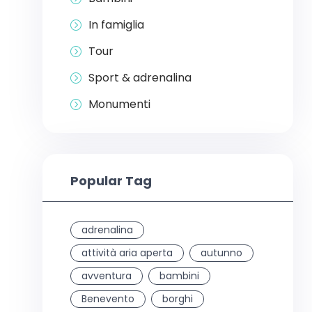
In famiglia
Tour
Sport & adrenalina
Monumenti
Popular Tag
adrenalina
attività aria aperta
autunno
avventura
bambini
Benevento
borghi