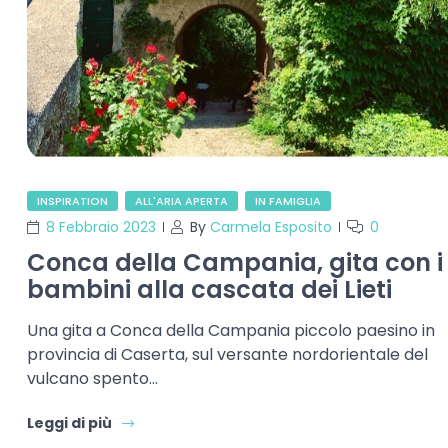
INSPIRATION
ALL'ARIA APERTA
IN FAMIGLIA
8 Febbraio 2023
By
Carmela Esposito
0
Conca della Campania, gita con i
bambini alla cascata dei Lieti
Una gita a Conca della Campania piccolo paesino in
provincia di Caserta, sul versante nordorientale del
vulcano spento…
Leggi di più