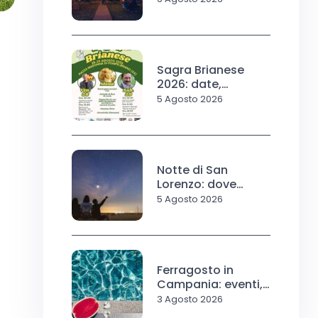
Sagra Brianese
2026: date,
programma
5 Agosto 2026
Notte di San
Lorenzo: dove
vedere le stelle
5 Agosto 2026
Ferragosto in
Campania: eventi,
sagre e
3 Agosto 2026
divertimento