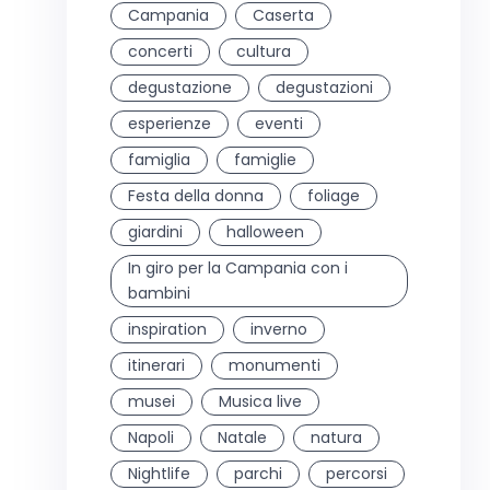
Campania
Caserta
concerti
cultura
degustazione
degustazioni
esperienze
eventi
famiglia
famiglie
Festa della donna
foliage
giardini
halloween
In giro per la Campania con i
bambini
inspiration
inverno
itinerari
monumenti
musei
Musica live
Napoli
Natale
natura
Nightlife
parchi
percorsi