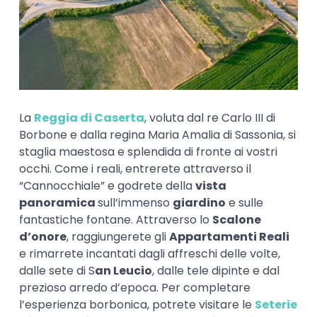
La
Reggia di Caserta
, voluta dal re Carlo III di
Borbone e dalla regina Maria Amalia di Sassonia, si
staglia maestosa e splendida di fronte ai vostri
occhi. Come i reali, entrerete attraverso il
“Cannocchiale” e godrete della
vista
panoramica
sull’immenso
giardino
e sulle
fantastiche fontane. Attraverso lo
Scalone
d’onore
, raggiungerete gli
Appartamenti Reali
e rimarrete incantati dagli affreschi delle volte,
dalle sete di S
an Leucio
, dalle tele dipinte e dal
prezioso arredo d’epoca. Per completare
l’esperienza borbonica, potrete visitare le
Seterie