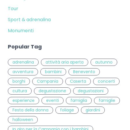
Tour
Sport & adrenalina
Monumenti
Popular Tag
adrenalina
attività aria aperta
autunno
avventura
bambini
Benevento
borghi
Campania
Caserta
concerti
cultura
degustazione
degustazioni
esperienze
eventi
famiglia
famiglie
Festa della donna
foliage
giardini
halloween
In giro per la Campania con i bambini