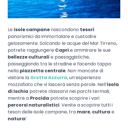
Le
isole campane
nascondono
tesori
panoramici da immortalare e custodire
gelosamente. Solcando le acque del Mar Tirreno,
potrete raggiungere
Capri
e ammirare le sue
bellezze culturali
e paesaggistiche,
passeggiando tra le stradine e facendo tappa
nella
piazzetta centrale
. Non mancate di
visitare la
Grotta Azzurra
, un’esperienza
mozzafiato che vi lascerà senza parole. Nell’
isola
di Ischia
potrete rilassarvi nei parchi termali,
mentre a
Procida
potrete scoprire i vari
percorsi naturalistici
. Venite a scoprire tutti i
tesori delle isole campane, tra
mare
,
cultura
e
natura
!