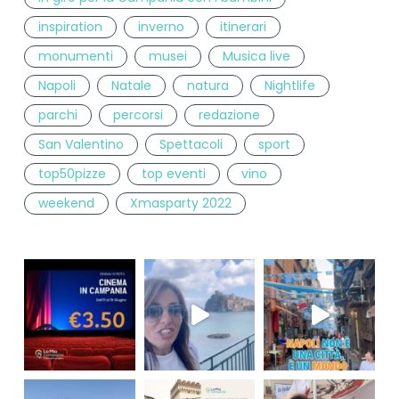
inspiration
inverno
itinerari
monumenti
musei
Musica live
Napoli
Natale
natura
Nightlife
parchi
percorsi
redazione
San Valentino
Spettacoli
sport
top50pizze
top eventi
vino
weekend
Xmasparty 2022