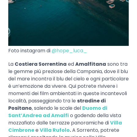
Foto instagram di
@hope_luca_
La
Costiera Sorrentina
ed
Amalfitana
sono tra
le gemme più preziose della Campania, dove il blu
del mare incontra il blu del cielo e ogni particolare
è un’emozione da vivere. Qui potrete rivivere i
momenti dei film ambientati in queste incantevoli
località, passeggiando tra le
stradine di
Positano
, salendo le scale del
Duomo di
Sant’Andrea ad Amalfi
o godendo della vista
mozzafiato dalle terrazze panoramiche di
Villa
Cimbrone
e
Villa Rufolo
.
A Sorrento, potrete