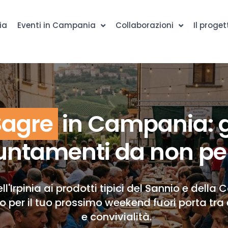
ia
Eventi in Campania
Collaborazioni
Il proget
Sagre
in Campania: g
ntamenti da non pe
ll'Irpinia ai prodotti tipici del Sannio e della 
to per il tuo prossimo weekend fuori porta tra 
e convivialità.