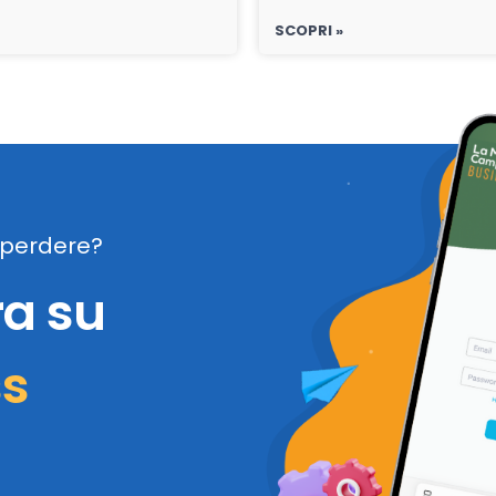
SCOPRI »
perdere?
ra su
ss