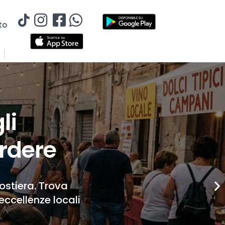
to
li
rdere
Costiera. Trova
eccellenze locali