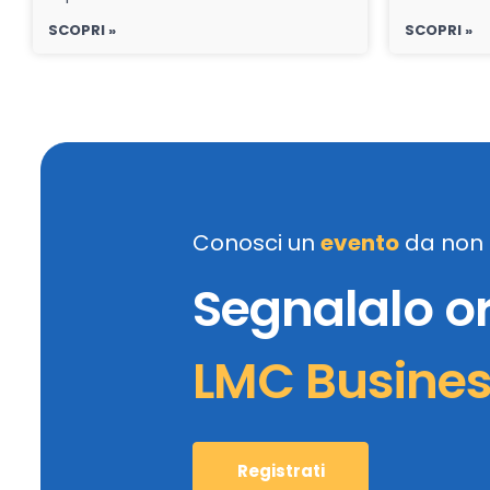
SCOPRI »
SCOPRI »
Conosci un
evento
da non 
Segnalalo o
LMC Busine
Registrati