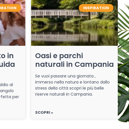
PIRATION
INSPIRATION
o in
Oasi e parchi
uida
naturali in Campania
Se vuoi passare una giornata ,
immerso nella natura e lontano dallo
ddio al
stress della città scopri le più belle
 angolo
riserve naturali in Campania.
rfetta per
SCOPRI »