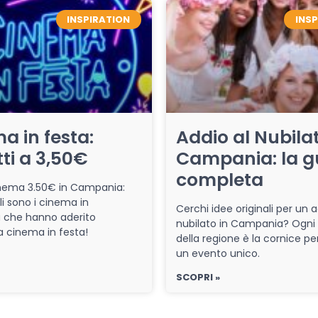
INSPIRATION
INS
a in festa:
Addio al Nubilat
tti a 3,50€
Campania: la g
completa
cinema 3.50€ in Campania:
li sono i cinema in
Cerchi idee originali per un a
che hanno aderito
nubilato in Campania? Ogni
iva cinema in festa!
della regione è la cornice pe
un evento unico.
SCOPRI »