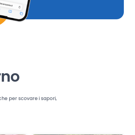
rno
che per scovare i sapori,