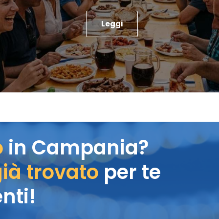
Leggi
o
in Campania?
ià trovato
per te
nti!