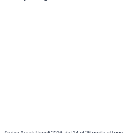
Spring Break Napoli 2026: dal 24 al 26 aprile al Lago