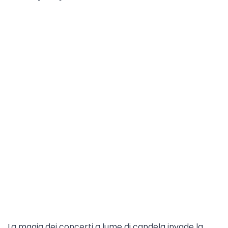
La magia dei concerti a lume di candela invade la