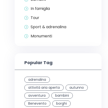
In famiglia
Tour
Sport & adrenalina
Monumenti
Popular Tag
adrenalina
attività aria aperta
autunno
avventura
bambini
Benevento
borghi