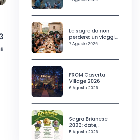
Le sagre da non
3
perdere: un viaggio
nel gusto e nella
7 Agosto 2026
li
tradizione
FROM Caserta
Village 2026
6 Agosto 2026
Sagra Brianese
2026: date,
programma
5 Agosto 2026