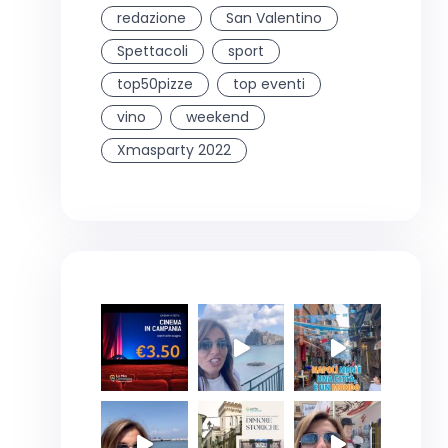
redazione
San Valentino
Spettacoli
sport
top50pizze
top eventi
vino
weekend
Xmasparty 2022