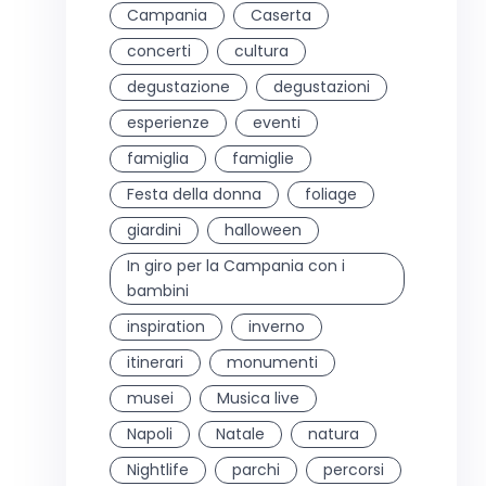
Campania
Caserta
concerti
cultura
degustazione
degustazioni
esperienze
eventi
famiglia
famiglie
Festa della donna
foliage
giardini
halloween
In giro per la Campania con i
bambini
inspiration
inverno
itinerari
monumenti
musei
Musica live
Napoli
Natale
natura
Nightlife
parchi
percorsi