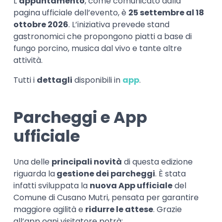
L’
appuntamento
, come comunicato dalla
pagina ufficiale dell’evento, è
25 settembre al 18
ottobre 2026
. L’iniziativa prevede stand
gastronomici che propongono piatti a base di
fungo porcino, musica dal vivo e tante altre
attività.
Tutti i
dettagli
disponibili in
app
.
Parcheggi e App
ufficiale
Una delle
principali novità
di questa edizione
riguarda la
gestione dei parcheggi
. È stata
infatti sviluppata la
nuova App ufficiale
del
Comune di Cusano Mutri, pensata per garantire
maggiore agilità e
ridurre le attese
. Grazie
all’app ogni visitatore potrà: