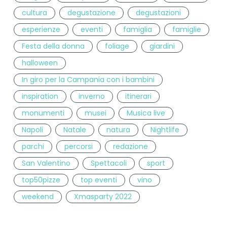
cultura
degustazione
degustazioni
esperienze
eventi
famiglia
famiglie
Festa della donna
foliage
giardini
halloween
In giro per la Campania con i bambini
inspiration
inverno
itinerari
monumenti
musei
Musica live
Napoli
Natale
natura
Nightlife
parchi
percorsi
redazione
San Valentino
Spettacoli
sport
top50pizze
top eventi
vino
weekend
Xmasparty 2022