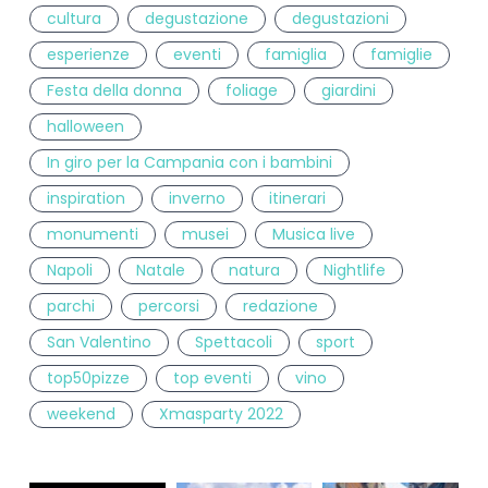
cultura
degustazione
degustazioni
esperienze
eventi
famiglia
famiglie
Festa della donna
foliage
giardini
halloween
In giro per la Campania con i bambini
inspiration
inverno
itinerari
monumenti
musei
Musica live
Napoli
Natale
natura
Nightlife
parchi
percorsi
redazione
San Valentino
Spettacoli
sport
top50pizze
top eventi
vino
weekend
Xmasparty 2022