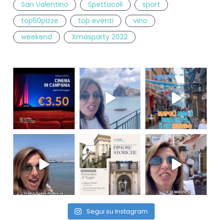
San Valentino
Spettacoli
sport
top50pizze
top eventi
vino
weekend
Xmasparty 2022
Segui su Instagram