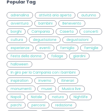
Popular Tag
adrenalina
attività aria aperta
autunno
avventura
bambini
Benevento
borghi
Campania
Caserta
concerti
cultura
degustazione
degustazioni
esperienze
eventi
famiglia
famiglie
Festa della donna
foliage
giardini
halloween
In giro per la Campania con i bambini
inspiration
inverno
itinerari
monumenti
musei
Musica live
Napoli
Natale
natura
Nightlife
parchi
percorsi
redazione