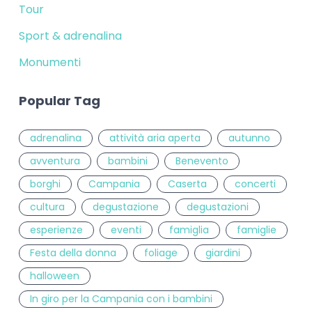
Tour
Sport & adrenalina
Monumenti
Popular Tag
adrenalina
attività aria aperta
autunno
avventura
bambini
Benevento
borghi
Campania
Caserta
concerti
cultura
degustazione
degustazioni
esperienze
eventi
famiglia
famiglie
Festa della donna
foliage
giardini
halloween
In giro per la Campania con i bambini