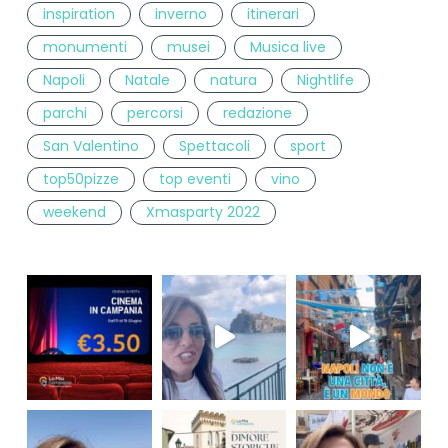
inspiration
inverno
itinerari
monumenti
musei
Musica live
Napoli
Natale
natura
Nightlife
parchi
percorsi
redazione
San Valentino
Spettacoli
sport
top50pizze
top eventi
vino
weekend
Xmasparty 2022