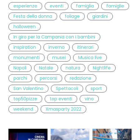
esperienze
eventi
famiglia
famiglie
Festa della donna
foliage
giardini
halloween
In giro per la Campania con i bambini
inspiration
inverno
itinerari
monumenti
musei
Musica live
Napoli
Natale
natura
Nightlife
parchi
percorsi
redazione
San Valentino
Spettacoli
sport
top50pizze
top eventi
vino
weekend
Xmasparty 2022