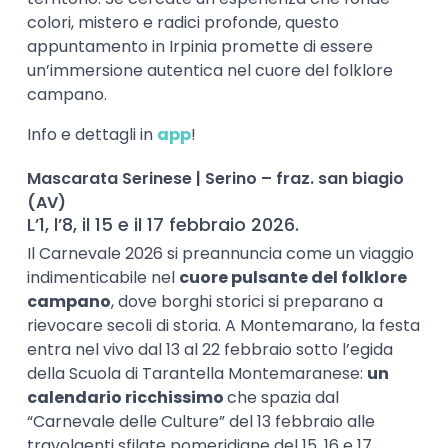
colori, mistero e radici profonde, questo
appuntamento in Irpinia promette di essere
un’immersione autentica nel cuore del folklore
campano.
Info e dettagli in
app
!
Mascarata Serinese | Serino – fraz. san biagio
(AV)
L’1, l’8, il 15 e il 17 febbraio 2026.
Il Carnevale 2026 si preannuncia come un viaggio
indimenticabile nel
cuore pulsante del folklore
campano
, dove borghi storici si preparano a
rievocare secoli di storia. A Montemarano, la festa
entra nel vivo dal 13 al 22 febbraio sotto l’egida
della Scuola di Tarantella Montemaranese:
un
calendario ricchissimo
che spazia dal
“Carnevale delle Culture” del 13 febbraio alle
travolgenti sfilate pomeridiane del 15, 16 e 17