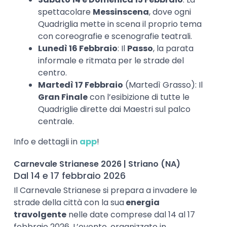
spettacolare
Messinscena
, dove ogni
Quadriglia mette in scena il proprio tema
con coreografie e scenografie teatrali.
Lunedì 16 Febbraio
: Il
Passo
, la parata
informale e ritmata per le strade del
centro.
Martedì 17 Febbraio
(Martedì Grasso): Il
Gran Finale
con l’esibizione di tutte le
Quadriglie dirette dai Maestri sul palco
centrale.
Info e dettagli in
app
!
Carnevale Strianese 2026 | Striano (NA)
Dal 14 e 17 febbraio 2026
Il Carnevale Strianese si prepara a invadere le
strade della città con la sua
energia
travolgente
nelle date comprese dal 14 al 17
febbraio 2026. L’evento, organizzato in