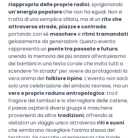
riappropria delle proprie radici
, sprigionando
un’energia popolare
che non ha eguali. Non si
tratta di una semplice sfilata, ma di un
rito che
attraversa strade, piazze e contrade
,
portando con sé
maschere
e
ritmi
tramandati
gelosamente da generazioni. Questo evento
rappresenta un
ponte tra passato e futuro
,
unendo la memoria dei più anziani all’entusiasmo
dei bambini in una festa corale che invita tutti a
scendere “in strada” per vivere da protagonisti la
vera anima del
folklore irpino
. L’evento non sarà
solo una celebrazione del simbolo teorese, ma un
vero e proprio raduno antropologico
: tra il
fragore dei tamburi e lo sferragliare delle catene,
il paese ospiterà diversi gruppi e maschere
provenienti da altre
tradizioni
, offrendo ai
visitatori un viaggio unico attraverso
riti e suoni
che sembrano risvegliare l’anima stessa del
territorio. Se cercate un’esperienza che fonde