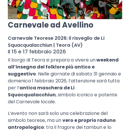
Carnevale ad Avellino
Carnevale Teorese 2026: il risveglio de Li
Squacqualacchiun | Teora (AV)
Il 15 e 17 febbraio 2026
Il borgo di Teora si prepara a vivere un
weekend
all’insegna del folklore più antico e
suggestivo
. Nelle giornate di sabato 31 gennaio e
domenica 1 febbraio 2026, l’attenzione sarà tutta
per l’
antica maschera de Li
Squacqualacchiun
, simbolo iconico e potente
del Carnevale locale.
L’evento non sarà solo una celebrazione del
simbolo teorese, ma un
vero e proprio raduno
antropologico
: tra il fragore dei tamburi e lo