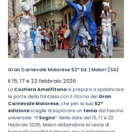
Gran Carnevale Maiorese 52° Ed. | Maiori (SA)
Il 15, 17 e 22 febbraio 2026
La
Costiera Amalfitana
si prepara a spalancare
le porte della fantasia con il ritorno del
Gran
Carnevale Maiorese
, che per la sua
52ª
edizione
sceglie di esplorare un
tema
dal fascino
universale: “Il
Sogno
“. Nelle date del 15, 17 e 22
febbraio 2026, Maiori abbandona la veste di
tranquilla località balneare per trasformarsi in