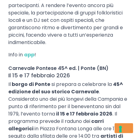
partecipanti. A rendere l’evento ancora più
speciale, la partecipazione di gruppi folkloristici
locali e un DJ set con ospiti speciali, che
garantiscono ritmo e divertimento per grandi e
piccini, facendo vivere a tutti un’esperienza
indimenticabile.
Info in
app
!
Carnevale Pontese 45^ ed. | Ponte (BN)
Il 15 e 17 febbraio 2026
Il
borgo di Ponte
si prepara a celebrare la
45^
edizione del suo storico Carnevale
.
Considerato uno dei più longevi della Campania e
punto di riferimento per il beneventano sin dal
1979, l’evento torna
il 15 e 17 febbraio 2026
. Il
programma prevede il raduno dei
carri
allegorici
in Piazza Fontana Longa alle ore 11:00,
seguito dalla sfilata delle ore 14:00 tra
artisti di