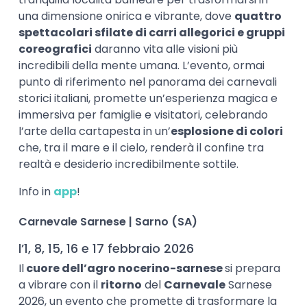
una dimensione onirica e vibrante, dove
quattro
spettacolari sfilate di carri allegorici e gruppi
coreografici
daranno vita alle visioni più
incredibili della mente umana. L’evento, ormai
punto di riferimento nel panorama dei carnevali
storici italiani, promette un’esperienza magica e
immersiva per famiglie e visitatori, celebrando
l’arte della cartapesta in un’
esplosione di colori
che, tra il mare e il cielo, renderà il confine tra
realtà e desiderio incredibilmente sottile.
Info in
app
!
Carnevale Sarnese | Sarno (SA)
l’1, 8, 15, 16 e 17 febbraio 2026
Il
cuore dell’agro nocerino-sarnese
si prepara
a vibrare con il
ritorno
del
Carnevale
Sarnese
2026, un evento che promette di trasformare la