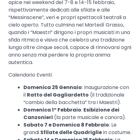
apice nei weekend del 7-8 e 14-15 febbraio,
rispettivamente dedicati alle sfilate e alle
“Messinscene”, veri e propri spettacoli teatrali a
cielo aperto. Tutto culmina nel Martedì Grasso,
quando i “Maestri” dirigono i propri musicisti in una
sfida ritmica e visiva che celebra una tradizione
lunga oltre cinque secoli, capace di rinnovarsi ogni
anno senza mai perdere la propria anima
autentica.
Calendario Eventi:
Domenica 25 Gennaio
: Inaugurazione con
il
Ratto del Gagliardetto
(il tradizionale
“cambio della bacchetta” tra i Maestri).
Domenica 1° Febbraio
:
Esibizione dei
Canzonieri
(la parte musicale e canora).
Sabato 7 e Domenica 8 Febbraio
: Le
grandi
Sfilate delle Quadriglie
in costume.
Sabato 14 e Domenica 15 Febbraio
: La