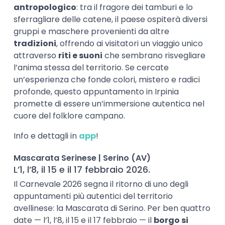
antropologico
: tra il fragore dei tamburi e lo
sferragliare delle catene, il paese ospiterà diversi
gruppi e maschere provenienti da altre
tradizioni
, offrendo ai visitatori un viaggio unico
attraverso
riti e suoni
che sembrano risvegliare
l’anima stessa del territorio. Se cercate
un’esperienza che fonde colori, mistero e radici
profonde, questo appuntamento in Irpinia
promette di essere un’immersione autentica nel
cuore del folklore campano.
Info e dettagli in
app
!
Mascarata Serinese | Serino (AV)
L’1, l’8, il 15 e il 17 febbraio 2026.
Il Carnevale 2026 segna il ritorno di uno degli
appuntamenti più autentici del territorio
avellinese: la Mascarata di Serino. Per ben quattro
date — l’1, l’8, il 15 e il 17 febbraio — il
borgo si