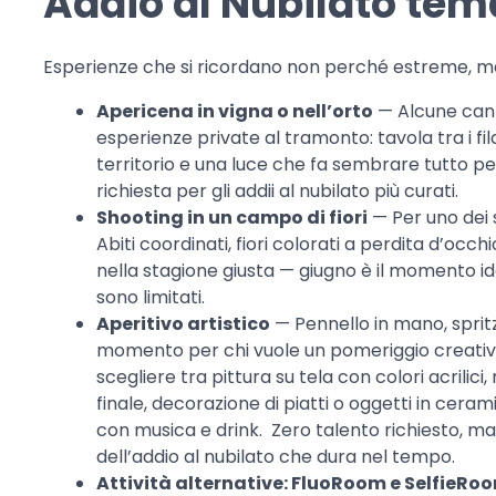
Addio al Nubilato tem
Esperienze che si ricordano non perché estreme, m
Apericena in vigna o nell’orto
— Alcune cant
esperienze private al tramonto: tavola tra i filar
territorio e una luce che fa sembrare tutto p
richiesta per gli addii al nubilato più curati.
Shooting in un campo di fiori
— Per uno dei s
Abiti coordinati, fiori colorati a perdita d’occ
nella stagione giusta — giugno è il momento i
sono limitati.
Aperitivo artistico
— Pennello in mano, spritz
momento per chi vuole un pomeriggio creativo 
scegliere tra pittura su tela con colori acrilic
finale, decorazione di piatti o oggetti in ceram
con musica e drink. Zero talento richiesto, m
dell’addio al nubilato che dura nel tempo.
Attività alternative: FluoRoom e SelfieRo