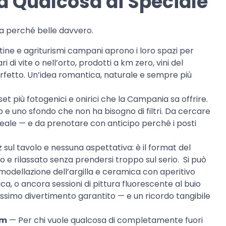
a Qualcosa di Speciale
a perché belle davvero.
ine e agriturismi campani aprono i loro spazi per
i di vite o nell’orto, prodotti a km zero, vini del
erfetto. Un’idea romantica, naturale e sempre più
et più fotogenici e onirici che la Campania sa offrire.
hio e uno sfondo che non ha bisogno di filtri. Da cercare
deale — e da prenotare con anticipo perché i posti
 sul tavolo e nessuna aspettativa: è il format del
e rilassato senza prendersi troppo sul serio. Si può
i, modellazione dell’argilla e ceramica con aperitivo
ica, o ancora sessioni di pittura fluorescente al buio
assimo divertimento garantito — e un ricordo tangibile
om
— Per chi vuole qualcosa di completamente fuori