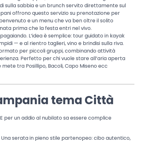
edi sulla sabbia e un brunch servito direttamente sul
ampani offrono questo servizio su prenotazione per
 benvenuto e un menu che va ben oltre il solito
ata prima che la festa entri nel vivo.
pagaiando. L’idea è semplice: tour guidato in kayak
idi — e al rientro taglieri, vino e brindisi sulla riva.
mato per piccoli gruppi, combinando attività
ienza. Perfetto per chi vuole stare all’aria aperta
e mete tra Posillipo, Bacoli, Capo Miseno ecc
Campania tema Città
 E per un addio al nubilato sa essere complice
Una serata in pieno stile partenopeo: cibo autentico,