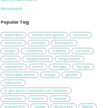
Monumenti
Popular Tag
adrenalina
attività aria aperta
autunno
avventura
bambini
Benevento
borghi
Campania
Caserta
concerti
cultura
degustazione
degustazioni
esperienze
eventi
famiglia
famiglie
Festa della donna
foliage
giardini
halloween
In giro per la Campania con i bambini
inspiration
inverno
itinerari
monumenti
musei
Musica live
Napoli