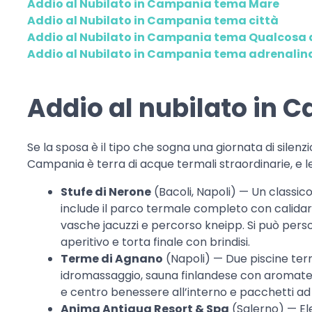
Addio al Nubilato in Campania tema Mare
Addio al Nubilato in Campania tema città
Addio al Nubilato in Campania tema Qualcosa d
Addio al Nubilato in Campania tema adrenalin
Addio al nubilato in 
Se la sposa è il tipo che sogna una giornata di silenz
Campania è terra di acque termali straordinarie, e l
Stufe di Nerone
(Bacoli, Napoli) — Un classico
include il parco termale completo con calidar
vasche jacuzzi e percorso kneipp. Si può pers
aperitivo e torta finale con brindisi.
Terme di Agnano
(Napoli) — Due piscine ter
idromassaggio, sauna finlandese con aromaterap
e centro benessere all’interno e pacchetti ad
Anima Antiqua Resort & Spa
(Salerno) — Ele