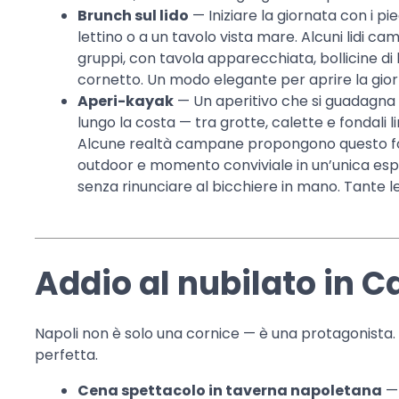
Brunch sul lido
— Iniziare la giornata con i pi
lettino o a un tavolo vista mare. Alcuni lidi c
gruppi, con tavola apparecchiata, bollicine di
cornetto. Un modo elegante per aprire la giorn
Aperi-kayak
— Un aperitivo che si guadagna 
lungo la costa — tra grotte, calette e fondali limp
Alcune realtà campane propongono questo for
outdoor e momento conviviale in un’unica esper
senza rinunciare al bicchiere in mano. Tante l
Addio al nubilato in 
Napoli non è solo una cornice — è una protagonista.
perfetta.
Cena spettacolo in taverna napoletana
— 