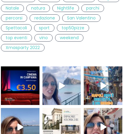
Natale
natura
Nightlife
parchi
percorsi
redazione
San Valentino
Spettacoli
sport
top50pizze
top eventi
vino
weekend
Xmasparty 2022