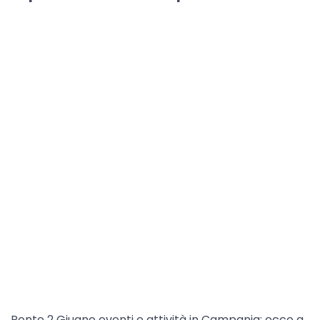
Ponte 2 Giugno eventi e attività in Campania: ecco a