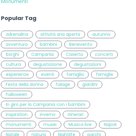
Monumenti
Popular Tag
adrenalina
attività aria aperta
autunno
avventura
bambini
Benevento
borghi
Campania
Caserta
concerti
cultura
degustazione
degustazioni
esperienze
eventi
famiglia
famiglie
Festa della donna
foliage
giardini
halloween
In giro per la Campania con i bambini
inspiration
inverno
itinerari
monumenti
musei
Musica live
Napoli
Natale
natura
Nightlife
parchi