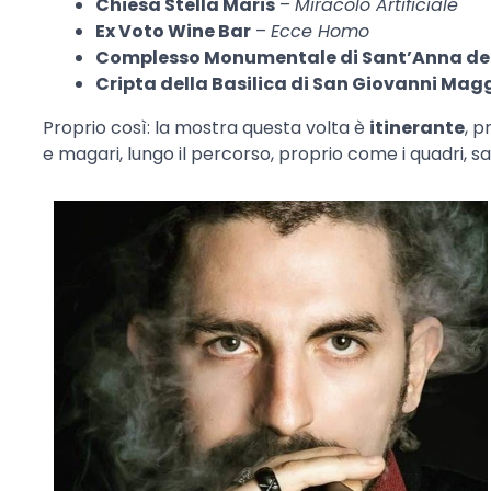
Chiesa Stella Maris
–
Miracolo Artificiale
Ex Voto Wine Bar
–
Ecce Homo
Complesso Monumentale di Sant’Anna de
Cripta della Basilica di San Giovanni Mag
Proprio così: la mostra questa volta è
itinerante
, p
e magari, lungo il percorso, proprio come i quadri, s