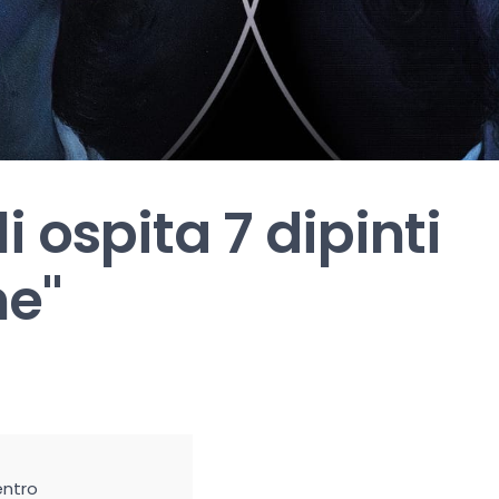
 ospita 7 dipinti
ne"
entro