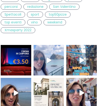
percorsi
redazione
San Valentino
Spettacoli
sport
top50pizze
top eventi
vino
weekend
Xmasparty 2022