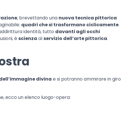
vazione
, brevettando una
nuova tecnica pittorica
aginabile:
quadri che si trasformano ciclicamente
.
ddirittura identità, tutto
davanti agli occhi
lusioni, è
scienza
al
servizio dell’arte pittorica
.
ostra
dell’immagine divina
e si potranno ammirare in giro
ne, ecco un elenco luogo-opera: