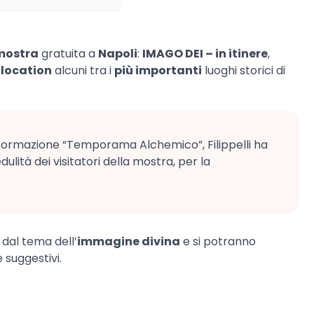
mostra
gratuita a
Napoli
:
IMAGO DEI – in itinere
,
e
location
alcuni tra i
più importanti
luoghi storici di
sformazione “Temporama Alchemico”, Filippelli ha
dulità dei visitatori della mostra, per la
dal tema dell’
immagine divina
e si potranno
 suggestivi.