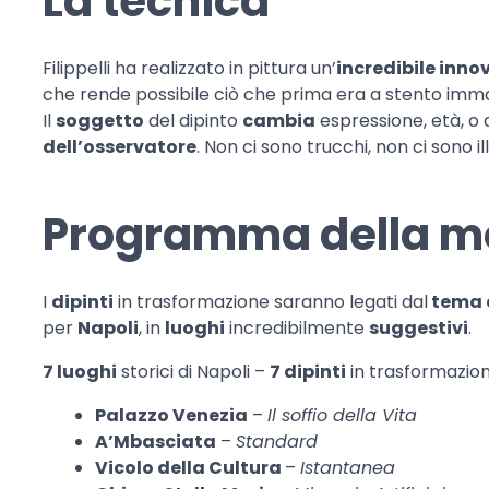
La tecnica
Filippelli ha realizzato in pittura un’
incredibile inno
che rende possibile ciò che prima era a stento imm
Il
soggetto
del dipinto
cambia
espressione, età, o a
dell’osservatore
. Non ci sono trucchi, non ci sono il
Programma della m
I
dipinti
in trasformazione saranno legati dal
tema 
per
Napoli
, in
luoghi
incredibilmente
suggestivi
.
7 luoghi
storici di Napoli –
7 dipinti
in trasformazio
Palazzo Venezia
–
Il soffio della Vita
A’Mbasciata
–
Standard
Vicolo della Cultura
–
Istantanea