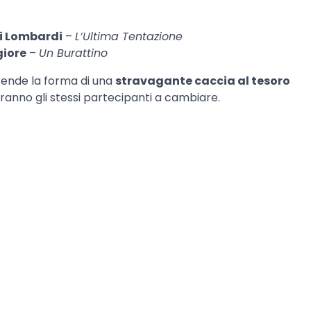
i Lombardi
–
L’Ultima Tentazione
giore
–
Un Burattino
rende la forma di una
stravagante caccia al tesoro
aranno gli stessi partecipanti a cambiare.