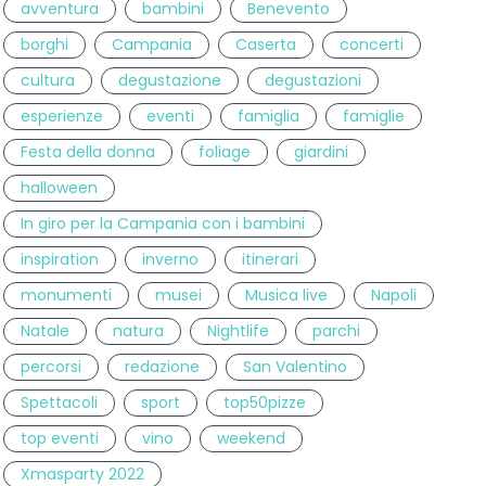
avventura
bambini
Benevento
borghi
Campania
Caserta
concerti
cultura
degustazione
degustazioni
esperienze
eventi
famiglia
famiglie
Festa della donna
foliage
giardini
halloween
In giro per la Campania con i bambini
inspiration
inverno
itinerari
monumenti
musei
Musica live
Napoli
Natale
natura
Nightlife
parchi
percorsi
redazione
San Valentino
Spettacoli
sport
top50pizze
top eventi
vino
weekend
Xmasparty 2022