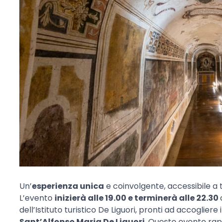
Un’
esperienza unica
e coinvolgente, accessibile a t
L’evento
inizierà alle 19.00 e terminerà alle 22.30
dell’Istituto turistico De Liguori, pronti ad accogliere i
Sant’Alfonso Maria De Liguori
. Questo evento ra