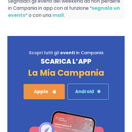
Segnalaci gli eventi del weekend da non perdere
in Campania in app con al funzione “
segnala un
evento
” o con una
mail
.
Scopri tutti gli
eventi
in Campania
SCARICA L’APP
La Mia Campania
Apple
Android