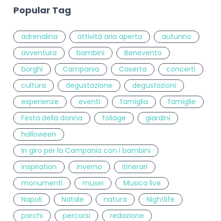
Popular Tag
adrenalina
attività aria aperta
autunno
avventura
bambini
Benevento
borghi
Campania
Caserta
concerti
cultura
degustazione
degustazioni
esperienze
eventi
famiglia
famiglie
Festa della donna
foliage
giardini
halloween
In giro per la Campania con i bambini
inspiration
inverno
itinerari
monumenti
musei
Musica live
Napoli
Natale
natura
Nightlife
parchi
percorsi
redazione