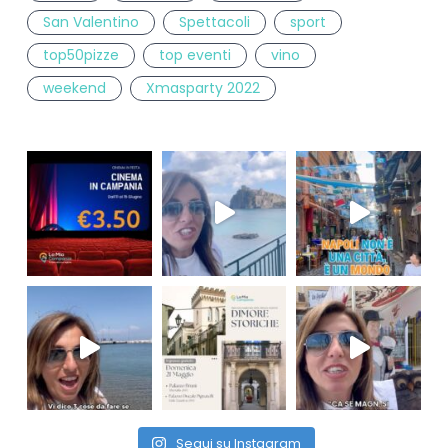
San Valentino
Spettacoli
sport
top50pizze
top eventi
vino
weekend
Xmasparty 2022
Segui su Instagram