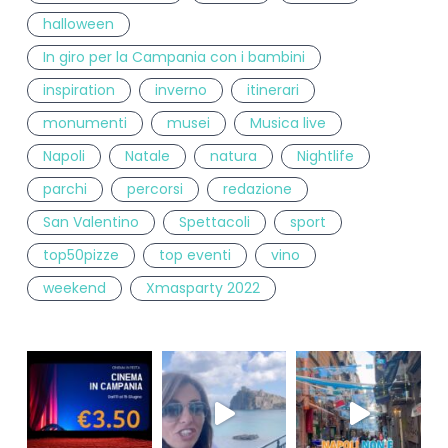
halloween
In giro per la Campania con i bambini
inspiration
inverno
itinerari
monumenti
musei
Musica live
Napoli
Natale
natura
Nightlife
parchi
percorsi
redazione
San Valentino
Spettacoli
sport
top50pizze
top eventi
vino
weekend
Xmasparty 2022