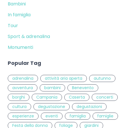
Bambini
In famiglia
Tour
Sport & adrenalina
Monumenti
Popular Tag
adrenalina
attività aria aperta
autunno
avventura
bambini
Benevento
borghi
Campania
Caserta
concerti
cultura
degustazione
degustazioni
esperienze
eventi
famiglia
famiglie
Festa della donna
foliage
giardini