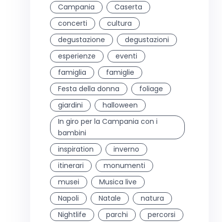
Campania
Caserta
concerti
cultura
degustazione
degustazioni
esperienze
eventi
famiglia
famiglie
Festa della donna
foliage
giardini
halloween
In giro per la Campania con i
bambini
inspiration
inverno
itinerari
monumenti
musei
Musica live
Napoli
Natale
natura
Nightlife
parchi
percorsi