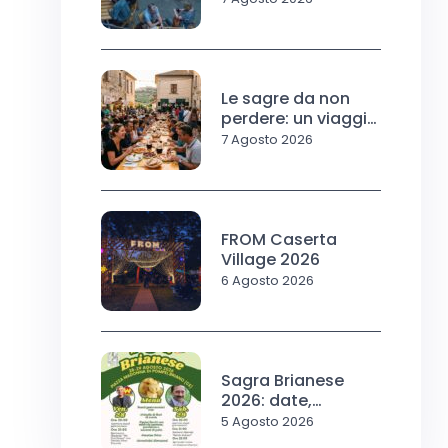
Le sagre da non
perdere: un viaggio
nel gusto e nella
7 Agosto 2026
tradizione
FROM Caserta
Village 2026
6 Agosto 2026
Sagra Brianese
2026: date,
programma
5 Agosto 2026