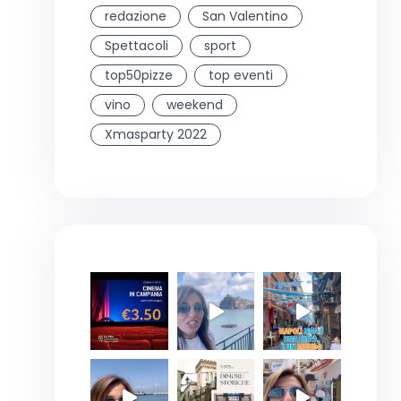
redazione
San Valentino
Spettacoli
sport
top50pizze
top eventi
vino
weekend
Xmasparty 2022