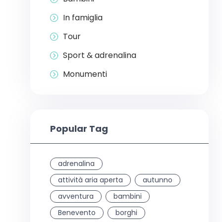
In famiglia
Tour
Sport & adrenalina
Monumenti
Popular Tag
adrenalina
attività aria aperta
autunno
avventura
bambini
Benevento
borghi