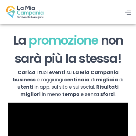
La
promozione
non
sarà più la stessa!
Carica
i tuoi
eventi
su
La Mia Campania
business
e raggiungi
centinaia
di
migliaia
di
utenti
in app, sul sito e sui social.
Risultati
migliori
in meno
tempo
e senza
sforzi
.