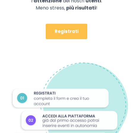
l’
attenzione
dei nostri
utenti
.
Meno stress,
più risultati
!
Registrati