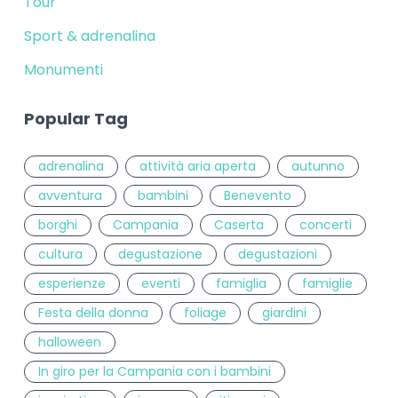
Tour
Sport & adrenalina
Monumenti
Popular Tag
adrenalina
attività aria aperta
autunno
avventura
bambini
Benevento
borghi
Campania
Caserta
concerti
cultura
degustazione
degustazioni
esperienze
eventi
famiglia
famiglie
Festa della donna
foliage
giardini
halloween
In giro per la Campania con i bambini