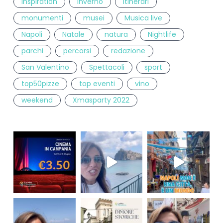
inspiration
inverno
itinerari
monumenti
musei
Musica live
Napoli
Natale
natura
Nightlife
parchi
percorsi
redazione
San Valentino
Spettacoli
sport
top50pizze
top eventi
vino
weekend
Xmasparty 2022