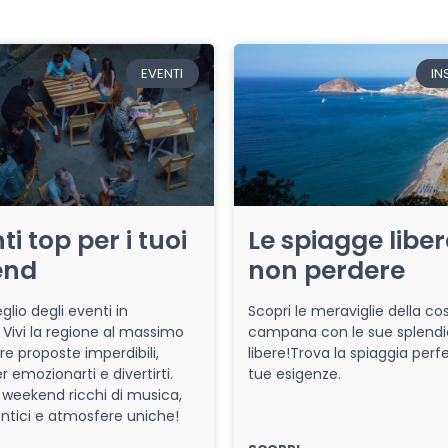
EVENTI
IN
ti top per i tuoi
Le spiagge libe
end
non perdere
glio degli eventi in
Scopri le meraviglie della co
Vivi la regione al massimo
campana con le sue splendi
re proposte imperdibili,
libere!Trova la spiaggia perfe
r emozionarti e divertirti.
tue esigenze.
 weekend ricchi di musica,
entici e atmosfere uniche!