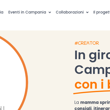
ia
Eventi in Campania
Collaborazioni
Il proget
#CREATOR
In gir
Camp
con i
La
mamma sprin
consigli
,
itinerar