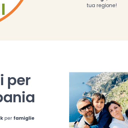
tua regione!
i per
pania
ok
per
famiglie