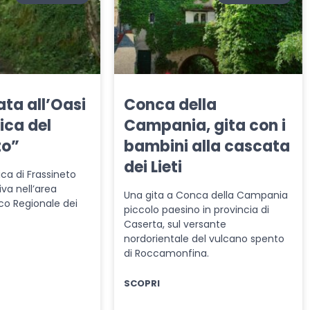
ta all’Oasi
Conca della
ica del
Campania, gita con i
to”
bambini alla cascata
dei Lieti
ica di Frassineto
va nell’area
Una gita a Conca della Campania
co Regionale dei
piccolo paesino in provincia di
Caserta, sul versante
nordorientale del vulcano spento
di Roccamonfina.
SCOPRI