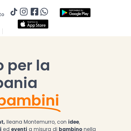
to
o per la
ania
 bambini
t,
Ileana Montemurro, con
idee
,
i
ed
eventi
a misura di
bambino
nella