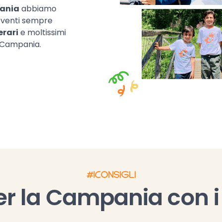
ania
abbiamo
eventi sempre
erari
e moltissimi
n Campania.
#ICONSIGLI
per la Campania con 