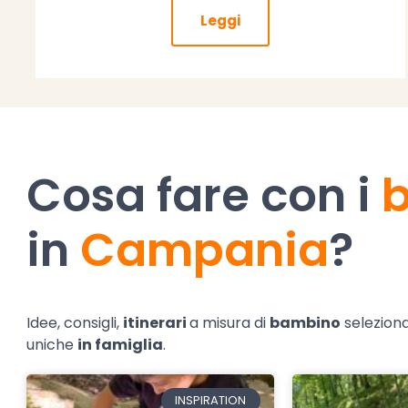
Leggi
Cosa fare con i
in
Campania
?
Idee, consigli,
itinerari
a misura di
bambino
seleziona
uniche
in famiglia
.
INSPIRATION