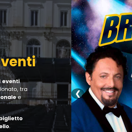
Eventi
i
eventi
onato, tra
❮
ionale
e
biglietto
ello
.