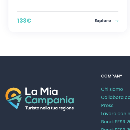
133
€
Explore
COMPANY
Chi siamo
Collabora co
Press
Lavora con n
Bandi FESR 
Bandi FESR 