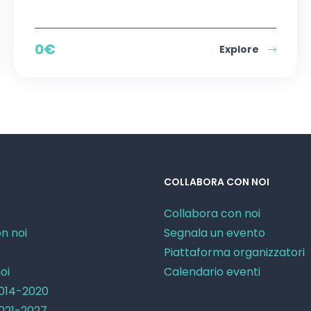
0
€
Explore
COLLABORA CON NOI
Collabora con noi
n noi
Segnala un evento
Piattaforma organizzatori
oi
Calendario eventi
2014-2020
2021-2027