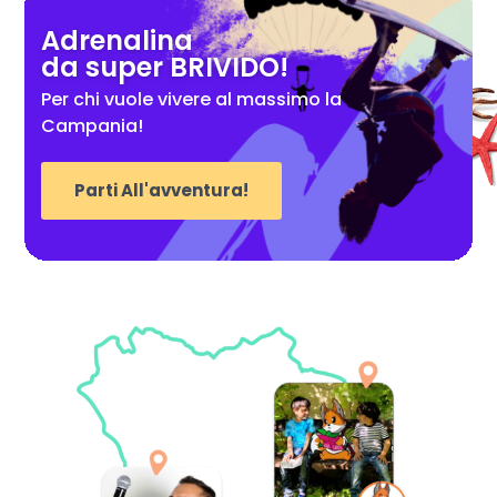
Adrenalina
da super BRIVIDO!
Per chi vuole vivere al massimo la
Campania!
Parti All'avventura!