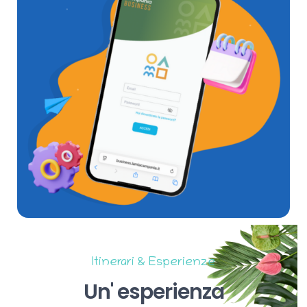
Itinerari & Esperienze
Un'
esperienza