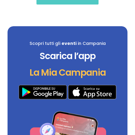
Scopri tutti gli
eventi
in Campania
Scarica l’app
La Mia Campania