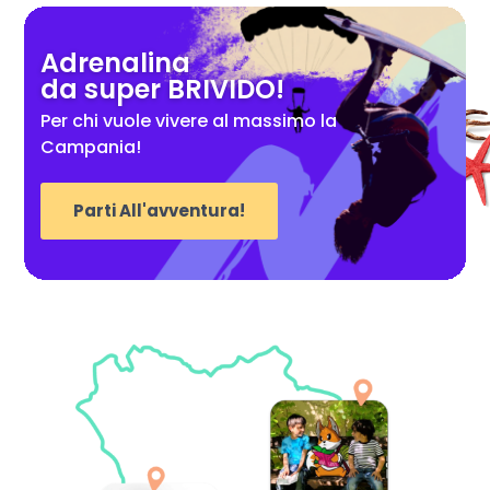
Adrenalina
da super BRIVIDO!
Per chi vuole vivere al massimo la
Campania!
Parti All'avventura!