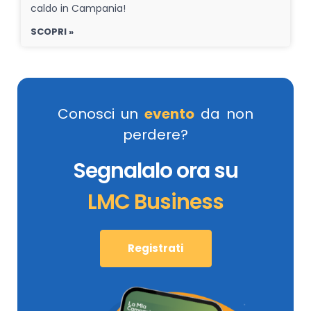
caldo in Campania!
SCOPRI »
Conosci un
evento
da non
perdere?
Segnalalo ora su
LMC Business
Registrati