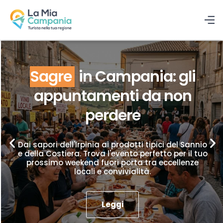
Sagre
in Campania: gli
appuntamenti da non
perdere
Dai sapori dell'Irpinia ai prodotti tipici del Sannio
e della Costiera. Trova l'evento perfetto per il tuo
prossimo weekend fuori porta tra eccellenze
locali e convivialità.
Leggi