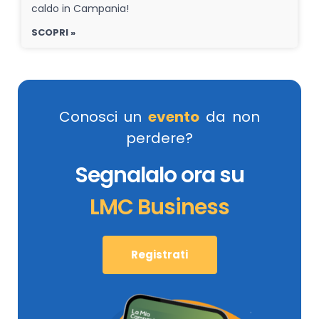
caldo in Campania!
SCOPRI »
Conosci un
evento
da non
perdere?
Segnalalo ora su
LMC Business
Registrati