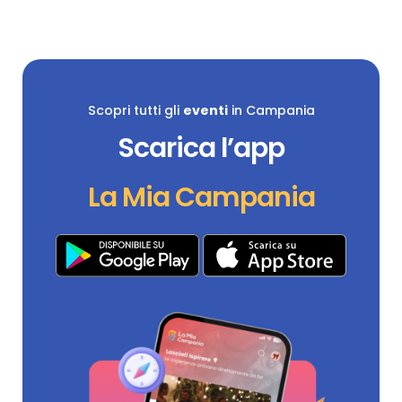
Scopri tutti gli
eventi
in Campania
Scarica l’app
La Mia Campania