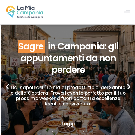
Sagre
in Campania: gli
appuntamenti da non
perdere
Dai sapori dell'Irpinia ai prodotti tipici del Sannio
e della Costiera. Trova l'evento perfetto per il tuo
prossimo weekend fuori porta tra eccellenze
locali e convivialità.
Leggi