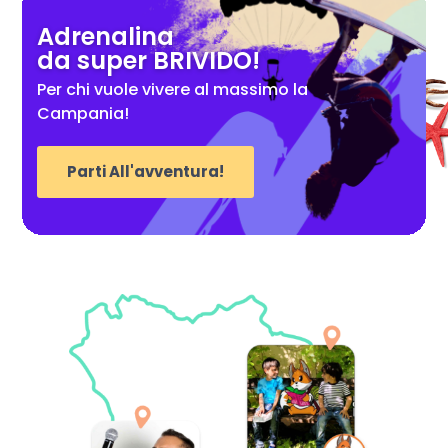
Adrenalina
da super BRIVIDO!
Per chi vuole vivere al massimo la
Campania!
Parti All'avventura!