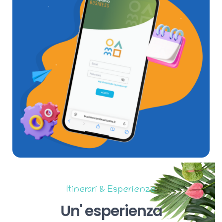
Itinerari & Esperienze
Un'
esperienza