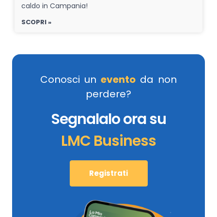
caldo in Campania!
SCOPRI »
Conosci un
evento
da non
perdere?
Segnalalo ora su
LMC Business
Registrati