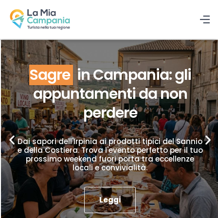
Sagre
in Campania: gli
appuntamenti da non
perdere
Dai sapori dell'Irpinia ai prodotti tipici del Sannio
e della Costiera. Trova l'evento perfetto per il tuo
prossimo weekend fuori porta tra eccellenze
locali e convivialità.
Leggi