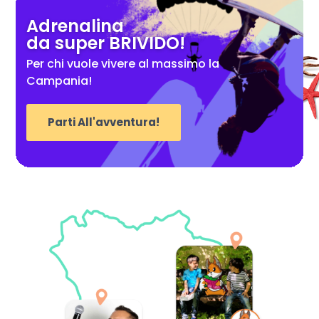
Adrenalina
da super BRIVIDO!
Per chi vuole vivere al massimo la
Campania!
Parti All'avventura!