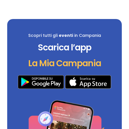
Scopri tutti gli
eventi
in Campania
Scarica l’app
La Mia Campania