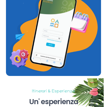
Itinerari & Esperienze
Un'
esperienza