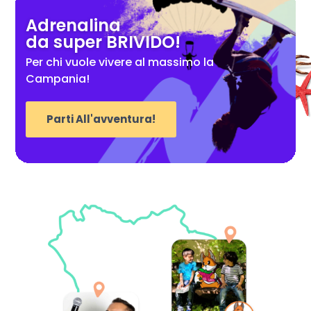
Adrenalina
da super BRIVIDO!
Per chi vuole vivere al massimo la
Campania!
Parti All'avventura!