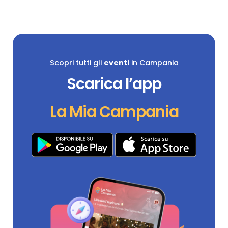
Scopri tutti gli
eventi
in Campania
Scarica l’app
La Mia Campania