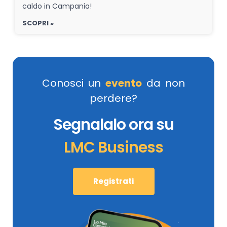
caldo in Campania!
SCOPRI »
Conosci un
evento
da non
perdere?
Segnalalo ora su
LMC Business
Registrati