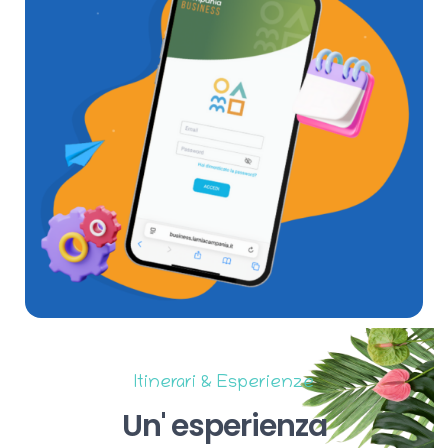
Itinerari & Esperienze
Un'
esperienza