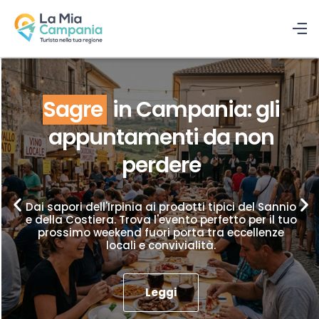
Sagre
in Campania: gli
appuntamenti da non
perdere
Dai sapori dell'Irpinia ai prodotti tipici del Sannio
e della Costiera. Trova l'evento perfetto per il tuo
prossimo weekend fuori porta tra eccellenze
locali e convivialità.
Leggi