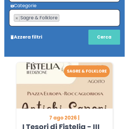
Categorie
Sagre & Folklore
×
Azzera filtri
SAGRE & FOLKLORE
7 ago 2026 |
I Tesori di Fistelia - III