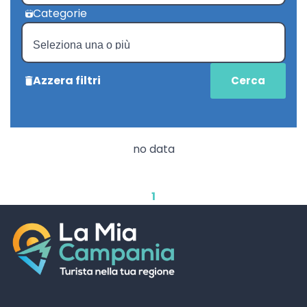
Categorie
Azzera filtri
no data
1