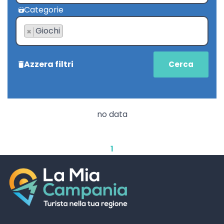
Categorie
Giochi
×
Azzera filtri
no data
1