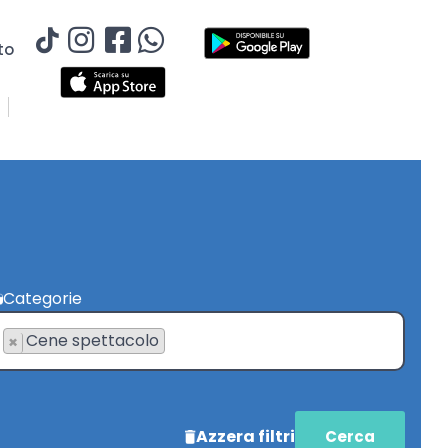
to
Categorie
Cene spettacolo
×
Azzera filtri