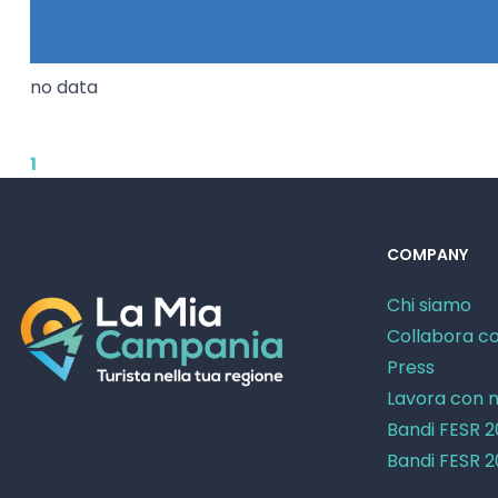
no data
1
COMPANY
Chi siamo
Collabora co
Press
Lavora con n
Bandi FESR 
Bandi FESR 