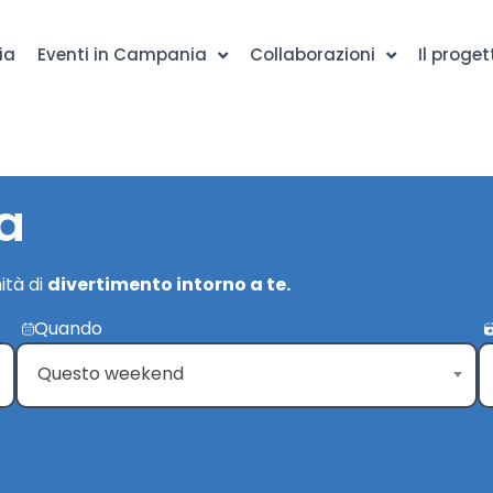
ia
Eventi in Campania
Collaborazioni
Il proget
a
ità di
divertimento intorno a te.
Quando
Questo weekend