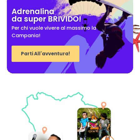
Adrenalina
da super BRIVIDO!
Per chi vuole vivere al massimo la
Campania!
Parti All'avventura!