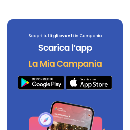
Scopri tutti gli
eventi
in Campania
Scarica l’app
La Mia Campania