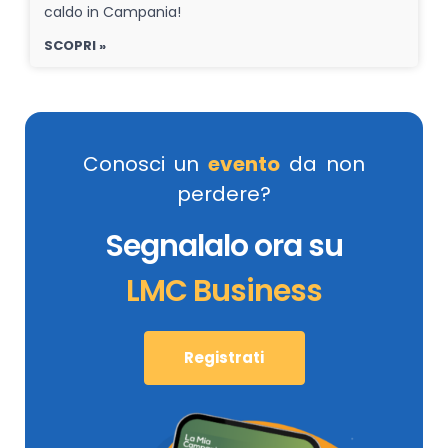
caldo in Campania!
SCOPRI »
Conosci un
evento
da non
perdere?
Segnalalo ora su
LMC Business
Registrati