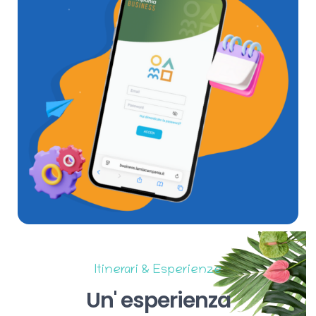
Itinerari & Esperienze
Un'
esperienza