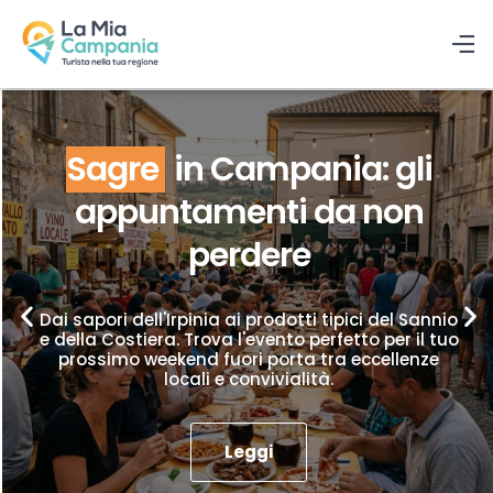
Sagre
in Campania: gli
appuntamenti da non
perdere
Dai sapori dell'Irpinia ai prodotti tipici del Sannio
e della Costiera. Trova l'evento perfetto per il tuo
prossimo weekend fuori porta tra eccellenze
locali e convivialità.
Leggi