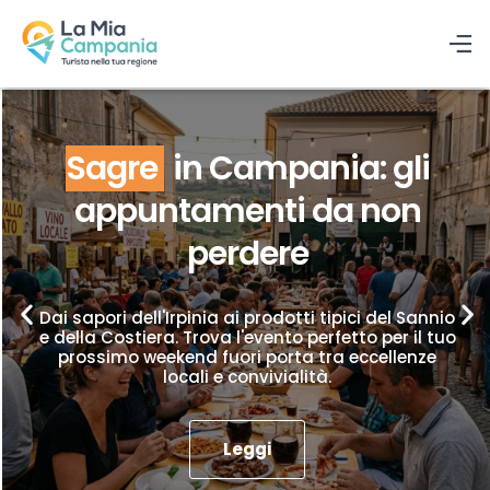
Sagre
in Campania: gli
appuntamenti da non
perdere
Dai sapori dell'Irpinia ai prodotti tipici del Sannio
e della Costiera. Trova l'evento perfetto per il tuo
prossimo weekend fuori porta tra eccellenze
locali e convivialità.
Leggi