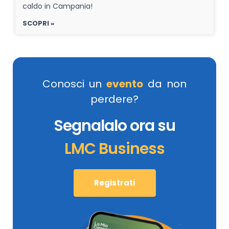
caldo in Campania!
SCOPRI »
Conosci un
evento
da non
perdere?
Segnalalo ora su
LMC Business
Registrati