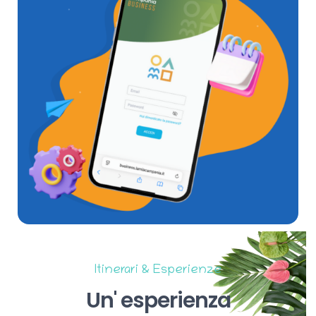
Itinerari & Esperienze
Un'
esperienza