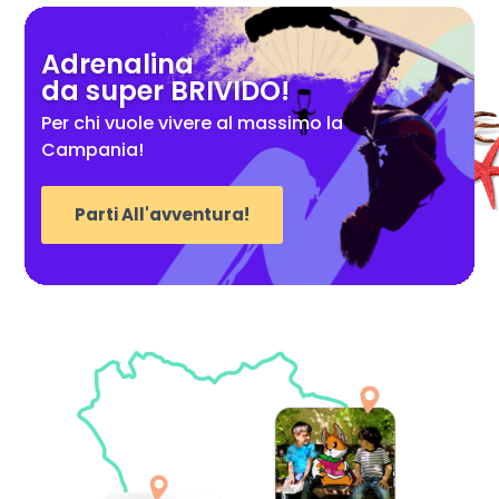
Adrenalina
da super BRIVIDO!
Per chi vuole vivere al massimo la
Campania!
Parti All'avventura!