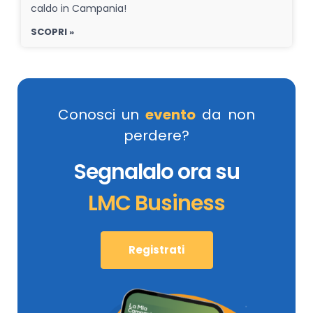
caldo in Campania!
SCOPRI »
Conosci un
evento
da non
perdere?
Segnalalo ora su
LMC Business
Registrati