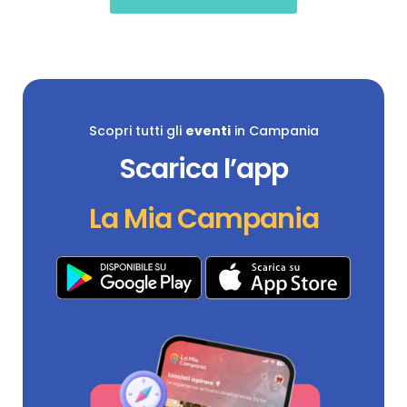
Scopri tutti gli
eventi
in Campania
Scarica l’app
La Mia Campania