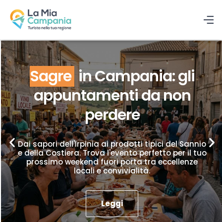
Sagre
in Campania: gli
appuntamenti da non
perdere
Dai sapori dell'Irpinia ai prodotti tipici del Sannio
e della Costiera. Trova l'evento perfetto per il tuo
prossimo weekend fuori porta tra eccellenze
locali e convivialità.
Leggi