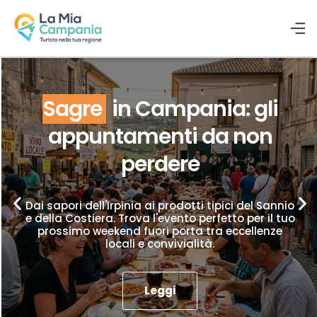
Sagre
in Campania: gli
appuntamenti da non
perdere
Dai sapori dell'Irpinia ai prodotti tipici del Sannio
e della Costiera. Trova l'evento perfetto per il tuo
prossimo weekend fuori porta tra eccellenze
locali e convivialità.
Leggi