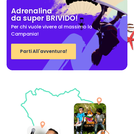
Adrenalina
da super BRIVIDO!
Per chi vuole vivere al massimo la
Campania!
Parti All'avventura!