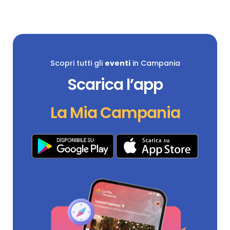
Scopri tutti gli
eventi
in Campania
Scarica l’app
La Mia Campania