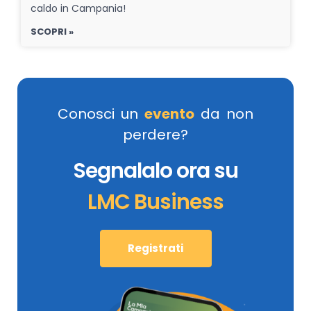
caldo in Campania!
SCOPRI »
Conosci un
evento
da non
perdere?
Segnalalo ora su
LMC Business
Registrati