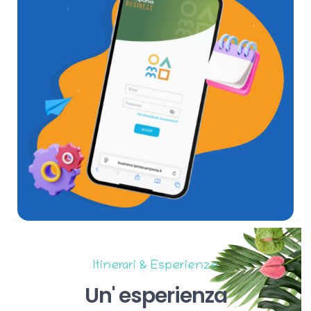
Itinerari & Esperienze
Un'
esperienza