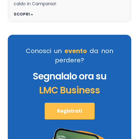
caldo in Campania!
SCOPRI »
Conosci un
evento
da non
perdere?
Segnalalo ora su
LMC Business
Registrati