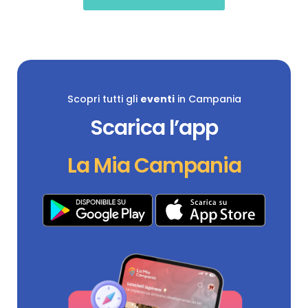
Scopri tutti gli
eventi
in Campania
Scarica l’app
La Mia Campania