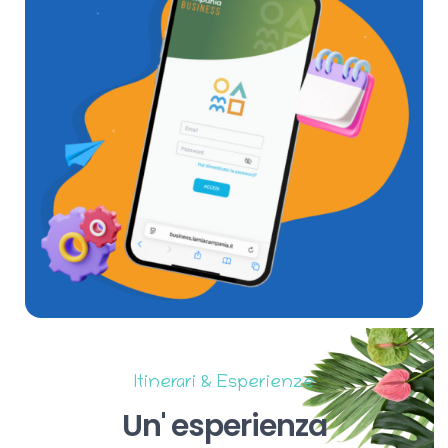
Itinerari & Esperienze
Un'
esperienza