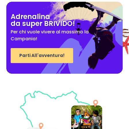
Adrenalina
da super BRIVIDO!
Per chi vuole vivere al massimo la
Campania!
Parti All'avventura!