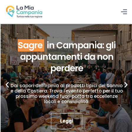
Sagre
in Campania: gli
appuntamenti da non
perdere
Dai sapori dell'Irpinia ai prodotti tipici del Sannio
e della Costiera. Trova l'evento perfetto per il tuo
prossimo weekend fuori porta tra eccellenze
locali e convivialità.
Leggi