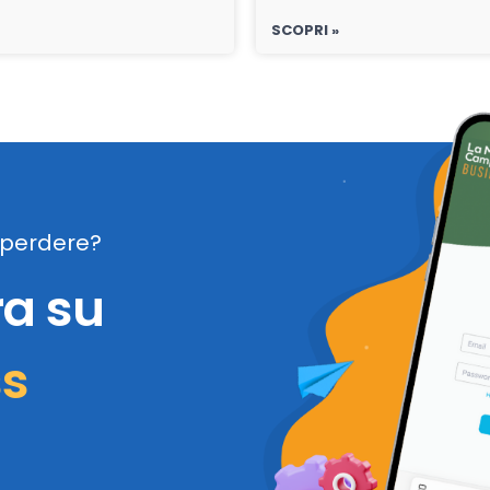
SCOPRI »
perdere?
ra su
ss