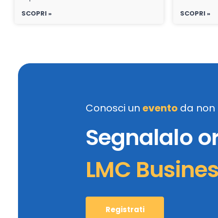
SCOPRI »
SCOPRI »
Conosci un
evento
da non 
Segnalalo o
LMC Busine
Registrati