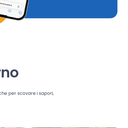
rno
che per scovare i sapori,