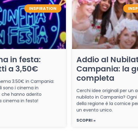
INSPIRATION
INS
a in festa:
Addio al Nubilat
tti a 3,50€
Campania: la g
completa
cinema 3.50€ in Campania:
li sono i cinema in
Cerchi idee originali per un a
che hanno aderito
nubilato in Campania? Ogni
iva cinema in festa!
della regione è la cornice pe
un evento unico.
SCOPRI »