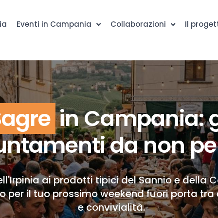
ia
Eventi in Campania
Collaborazioni
Il proget
Sagre
in Campania: g
ntamenti da non pe
ll'Irpinia ai prodotti tipici del Sannio e della 
to per il tuo prossimo weekend fuori porta tra 
e convivialità.