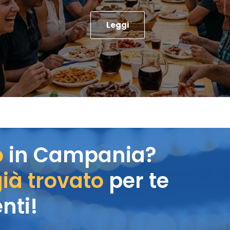
Leggi
o
in Campania?
ià trovato
per te
nti!