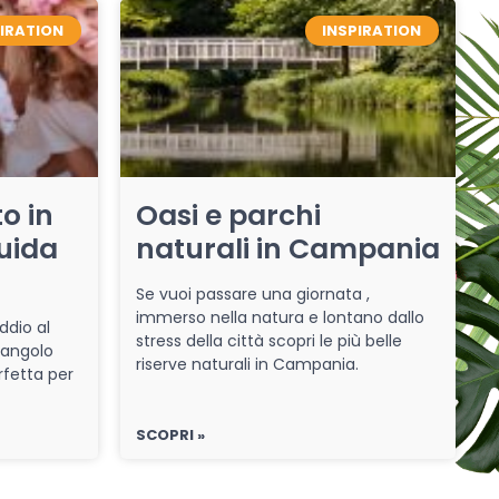
PIRATION
INSPIRATION
o in
Oasi e parchi
uida
naturali in Campania
Se vuoi passare una giornata ,
immerso nella natura e lontano dallo
ddio al
stress della città scopri le più belle
 angolo
riserve naturali in Campania.
rfetta per
SCOPRI »