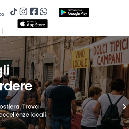
to
li
rdere
Costiera. Trova
eccellenze locali