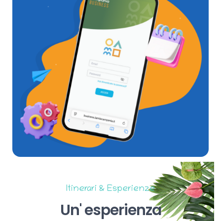
Itinerari & Esperienze
Un'
esperienza