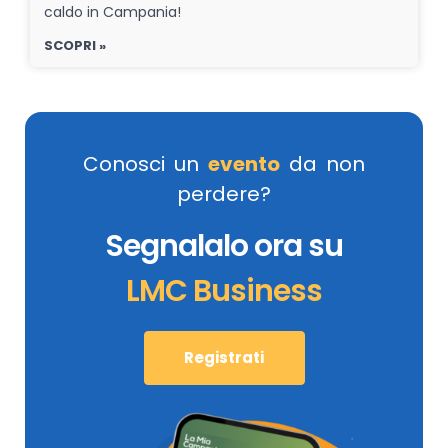
caldo in Campania!
SCOPRI »
Conosci un
evento
da non
perdere?
Segnalalo ora su
LMC Business
Registrati