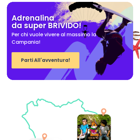
Adrenalina
da super BRIVIDO!
Per chi vuole vivere al massimo la
Campania!
Parti All'avventura!