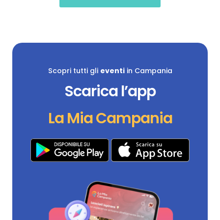
Scopri tutti gli
eventi
in Campania
Scarica l’app
La Mia Campania