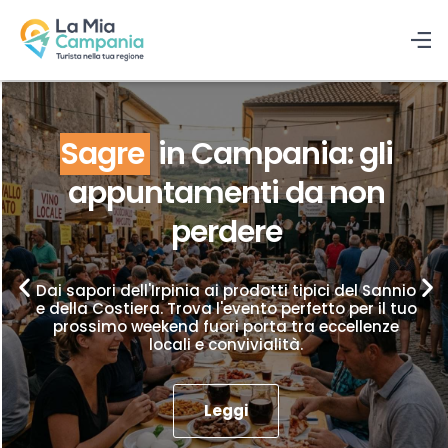
Sagre
in Campania: gli
appuntamenti da non
perdere
Dai sapori dell'Irpinia ai prodotti tipici del Sannio
e della Costiera. Trova l'evento perfetto per il tuo
prossimo weekend fuori porta tra eccellenze
locali e convivialità.
Leggi