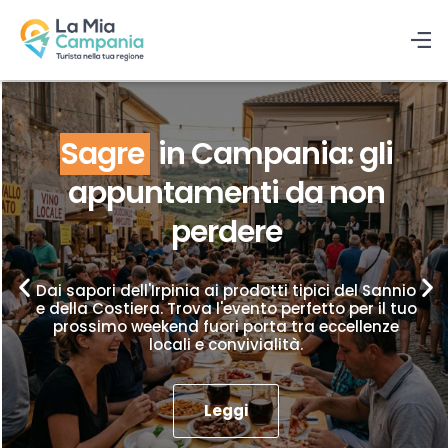
Sagre
in Campania: gli
appuntamenti da non
perdere
Dai sapori dell'Irpinia ai prodotti tipici del Sannio
e della Costiera. Trova l'evento perfetto per il tuo
prossimo weekend fuori porta tra eccellenze
locali e convivialità.
Leggi