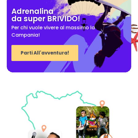
Adrenalina
da super BRIVIDO!
Per chi vuole vivere al massimo la
Campania!
Parti All'avventura!