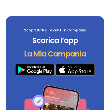
Scopri tutti gli
eventi
in Campania
Scarica l’app
La Mia Campania