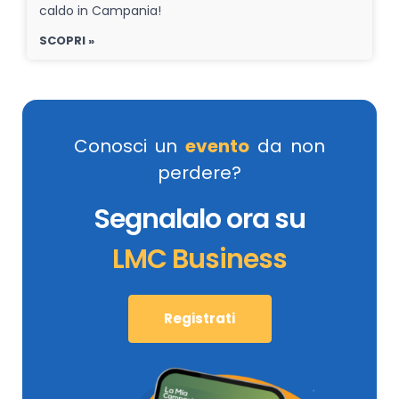
caldo in Campania!
SCOPRI »
Conosci un
evento
da non
perdere?
Segnalalo ora su
LMC Business
Registrati