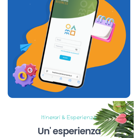
Itinerari & Esperienze
Un'
esperienza