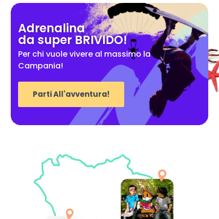
Adrenalina
da super BRIVIDO!
Per chi vuole vivere al massimo la
Campania!
Parti All'avventura!