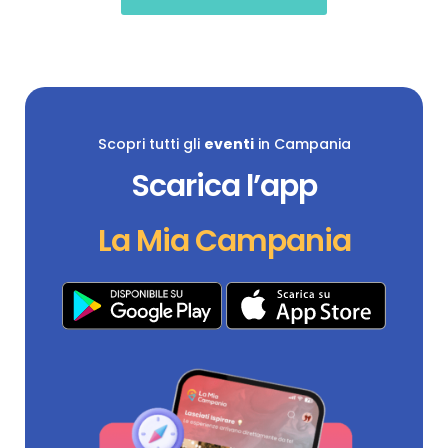
Scopri tutti gli
eventi
in Campania
Scarica l’app
La Mia Campania