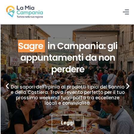
Sagre
in Campania: gli
appuntamenti da non
perdere
Dai sapori dell'Irpinia ai prodotti tipici del Sannio
e della Costiera. Trova l'evento perfetto per il tuo
prossimo weekend fuori porta tra eccellenze
locali e convivialità.
Leggi