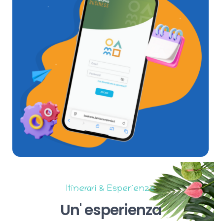
Itinerari & Esperienze
Un'
esperienza