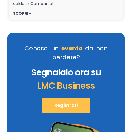
caldo in Campania!
SCOPRI »
Conosci un
evento
da non
perdere?
Segnalalo ora su
LMC Business
Registrati