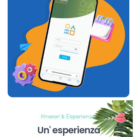
Itinerari & Esperienze
Un'
esperienza