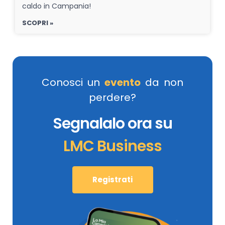
caldo in Campania!
SCOPRI »
Conosci un
evento
da non
perdere?
Segnalalo ora su
LMC Business
Registrati