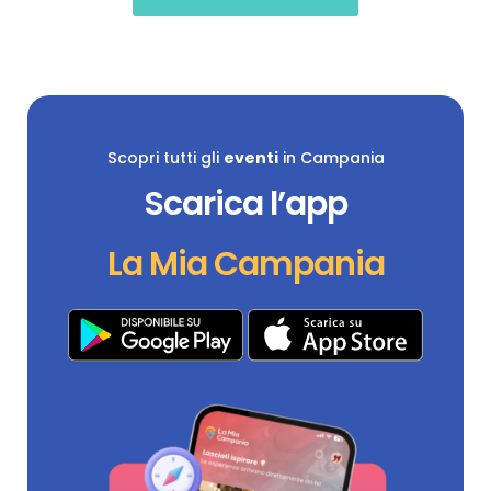
Scopri tutti gli
eventi
in Campania
Scarica l’app
La Mia Campania