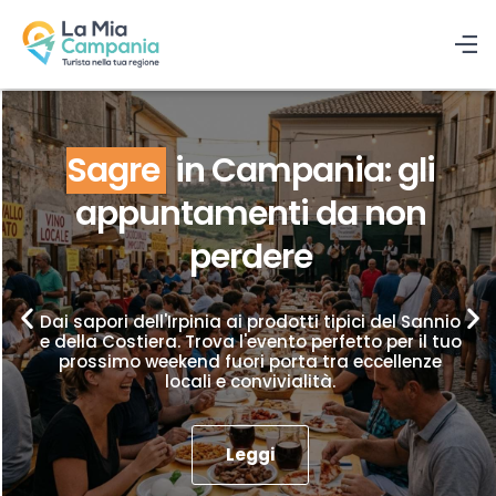
Sagre
in Campania: gli
appuntamenti da non
perdere
Dai sapori dell'Irpinia ai prodotti tipici del Sannio
e della Costiera. Trova l'evento perfetto per il tuo
prossimo weekend fuori porta tra eccellenze
locali e convivialità.
Leggi