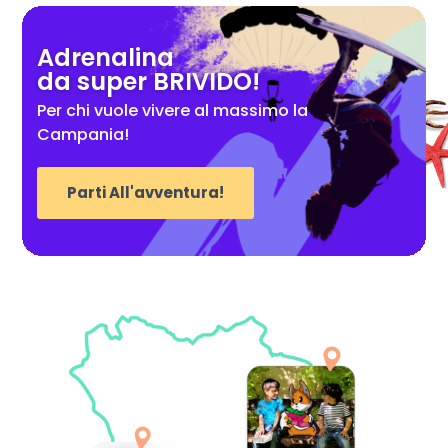
Adrenalina
da super BRIVIDO!
Per chi vuole vivere al massimo la
Campania!
Parti All'avventura!