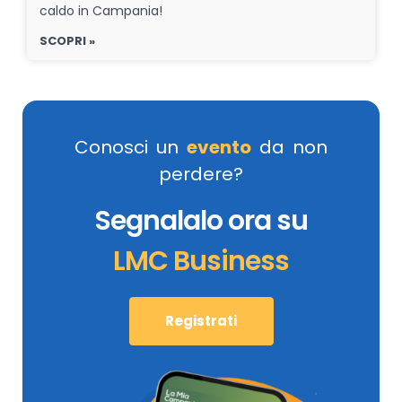
caldo in Campania!
SCOPRI »
Conosci un
evento
da non
perdere?
Segnalalo ora su
LMC Business
Registrati