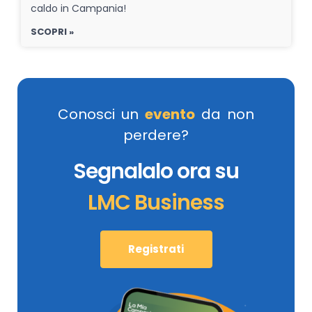
caldo in Campania!
SCOPRI »
Conosci un
evento
da non
perdere?
Segnalalo ora su
LMC Business
Registrati