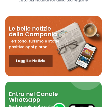
città più incantevoli della tua regione.
Le belle notizie
della Campania
Territorio, turismo e storie
positive ogni giorno
Leggi Le Notizie
Entra nel Canale
Whatsapp
Resta aggiornato sulla