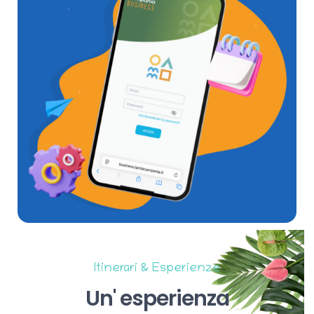
Itinerari & Esperienze
Un'
esperienza