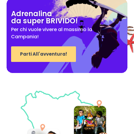
Adrenalina
da super BRIVIDO!
Per chi vuole vivere al massimo la
Campania!
Parti All'avventura!