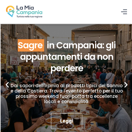
Sagre
in Campania: gli
appuntamenti da non
perdere
Dai sapori dell'Irpinia ai prodotti tipici del Sannio
e della Costiera. Trova l'evento perfetto per il tuo
prossimo weekend fuori porta tra eccellenze
locali e convivialità.
Leggi