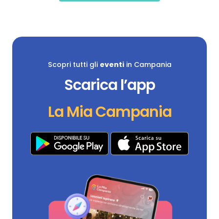
Scopri tutti gli
eventi
in Campania
Scarica l’app
La Mia Campania