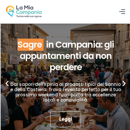
Sagre
in Campania: gli
appuntamenti da non
perdere
Dai sapori dell'Irpinia ai prodotti tipici del Sannio
e della Costiera. Trova l'evento perfetto per il tuo
prossimo weekend fuori porta tra eccellenze
locali e convivialità.
Leggi