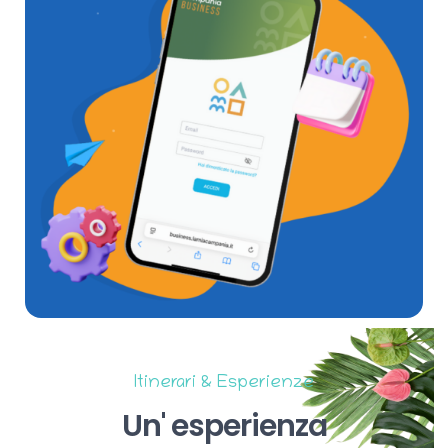
Itinerari & Esperienze
Un'
esperienza