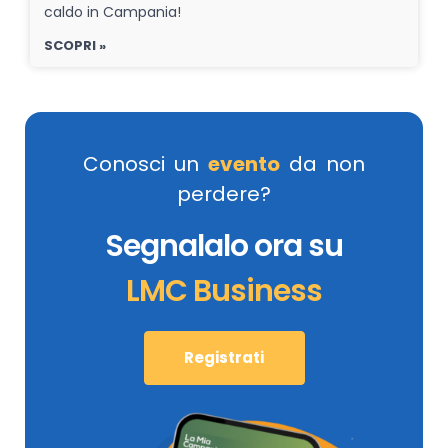
caldo in Campania!
SCOPRI »
Conosci un
evento
da non
perdere?
Segnalalo ora su
LMC Business
Registrati