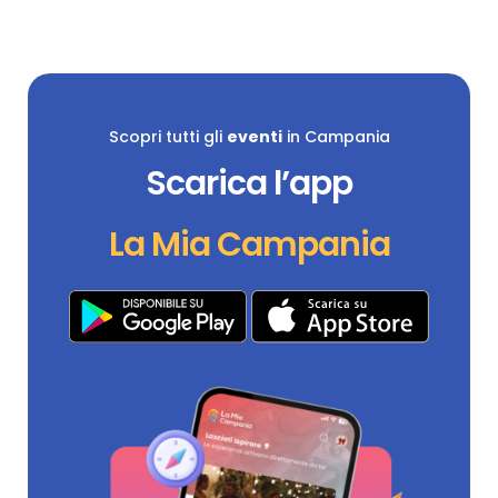
Scopri tutti gli
eventi
in Campania
Scarica l’app
La Mia Campania