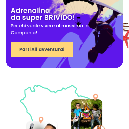
Adrenalina
da super BRIVIDO!
Per chi vuole vivere al massimo la
Campania!
Parti All'avventura!