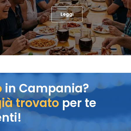
Leggi
o
in Campania?
ià trovato
per te
nti!