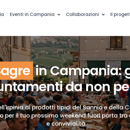
ia
Eventi in Campania
Collaborazioni
Il proget
Sagre
in Campania: g
ntamenti da non pe
ll'Irpinia ai prodotti tipici del Sannio e della 
to per il tuo prossimo weekend fuori porta tra 
e convivialità.