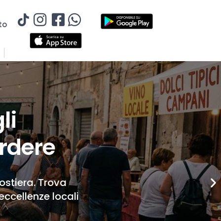
to
li
rdere
Costiera. Trova
eccellenze locali