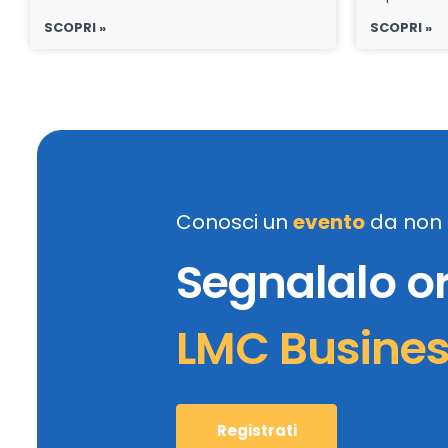
SCOPRI »
SCOPRI »
Conosci un
evento
da non 
Segnalalo o
LMC Busine
Registrati