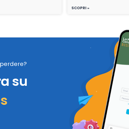
SCOPRI »
perdere?
ra su
ss