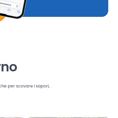
rno
che per scovare i sapori,