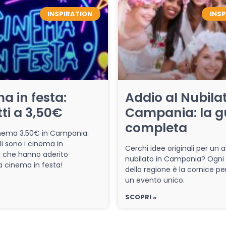
INSPIRATION
INS
a in festa:
Addio al Nubilat
tti a 3,50€
Campania: la g
completa
cinema 3.50€ in Campania:
li sono i cinema in
Cerchi idee originali per un a
che hanno aderito
nubilato in Campania? Ogni
iva cinema in festa!
della regione è la cornice pe
un evento unico.
SCOPRI »