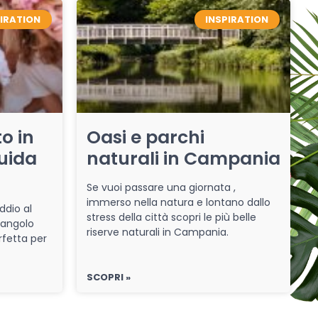
PIRATION
INSPIRATION
o in
Oasi e parchi
uida
naturali in Campania
Se vuoi passare una giornata ,
immerso nella natura e lontano dallo
ddio al
stress della città scopri le più belle
 angolo
riserve naturali in Campania.
rfetta per
SCOPRI »