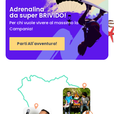
Adrenalina
da super BRIVIDO!
Per chi vuole vivere al massimo la
Campania!
Parti All'avventura!