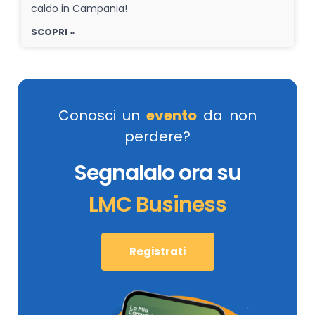
caldo in Campania!
SCOPRI »
Conosci un
evento
da non
perdere?
Segnalalo ora su
LMC Business
Registrati