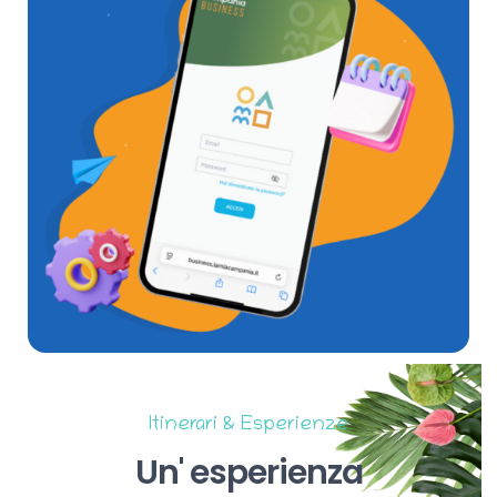
Itinerari & Esperienze
Un'
esperienza