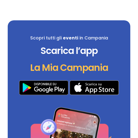
Scopri tutti gli
eventi
in Campania
Scarica l’app
La Mia Campania