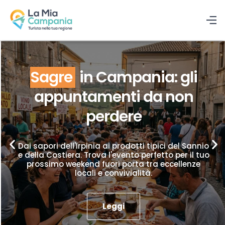
Sagre
in Campania: gli
appuntamenti da non
perdere
Dai sapori dell'Irpinia ai prodotti tipici del Sannio
e della Costiera. Trova l'evento perfetto per il tuo
prossimo weekend fuori porta tra eccellenze
locali e convivialità.
Leggi