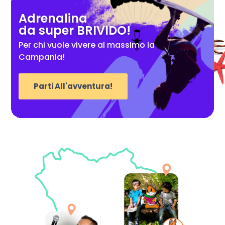
Adrenalina
da super BRIVIDO!
Per chi vuole vivere al massimo la
Campania!
Parti All'avventura!