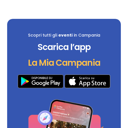
Scopri tutti gli
eventi
in Campania
Scarica l’app
La Mia Campania