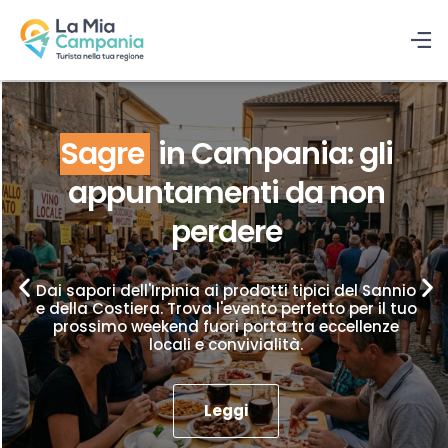
Sagre
in Campania: gli
appuntamenti da non
perdere
Dai sapori dell'Irpinia ai prodotti tipici del Sannio
e della Costiera. Trova l'evento perfetto per il tuo
prossimo weekend fuori porta tra eccellenze
locali e convivialità.
Leggi