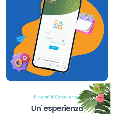
Itinerari & Esperienze
Un'
esperienza