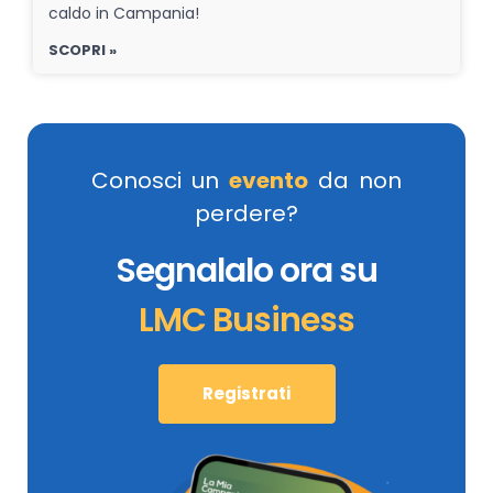
caldo in Campania!
SCOPRI »
Conosci un
evento
da non
perdere?
Segnalalo ora su
LMC Business
Registrati