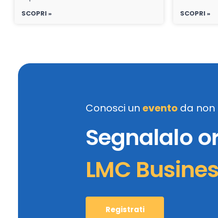
SCOPRI »
SCOPRI »
Conosci un
evento
da non 
Segnalalo o
LMC Busine
Registrati