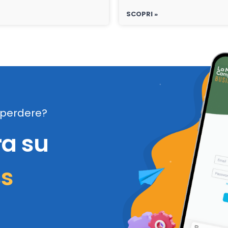
SCOPRI »
perdere?
ra su
ss