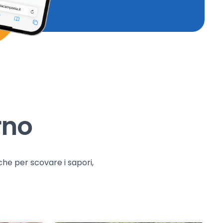
rno
che per scovare i sapori,