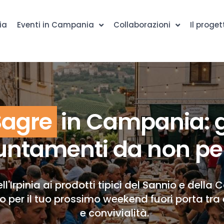
ia
Eventi in Campania
Collaborazioni
Il proget
Sagre
in Campania: g
ntamenti da non pe
ll'Irpinia ai prodotti tipici del Sannio e della 
to per il tuo prossimo weekend fuori porta tra 
e convivialità.