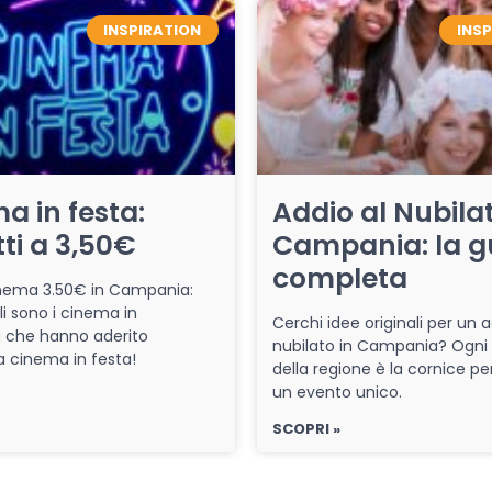
INSPIRATION
INS
a in festa:
Addio al Nubilat
tti a 3,50€
Campania: la g
completa
cinema 3.50€ in Campania:
li sono i cinema in
Cerchi idee originali per un a
che hanno aderito
nubilato in Campania? Ogni
iva cinema in festa!
della regione è la cornice pe
un evento unico.
SCOPRI »