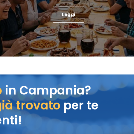
Leggi
o
in Campania?
ià trovato
per te
nti!