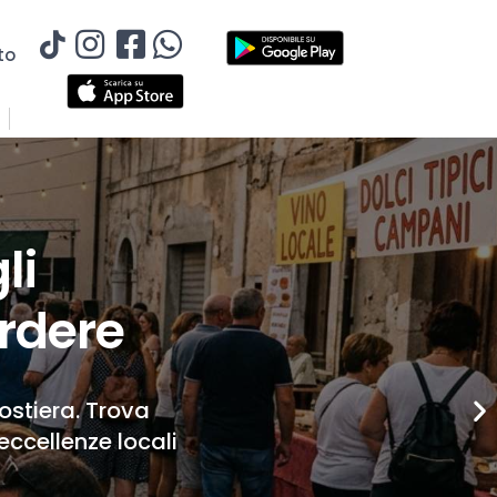
to
li
rdere
Costiera. Trova
eccellenze locali